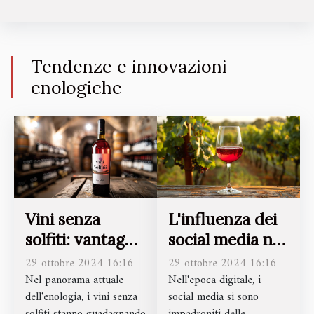
Tendenze e innovazioni
enologiche
Vini senza
L'influenza dei
solfiti: vantaggi
social media nel
e limiti secondo
mondo del vino:
29 ottobre 2024 16:16
29 ottobre 2024 16:16
gli esperti
da TikTok a
Nel panorama attuale
Nell'epoca digitale, i
dell'enologia, i vini senza
social media si sono
Instagram