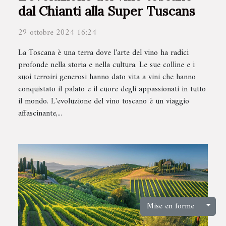
dal Chianti alla Super Tuscans
29 ottobre 2024 16:24
La Toscana è una terra dove l'arte del vino ha radici
profonde nella storia e nella cultura. Le sue colline e i
suoi terroiri generosi hanno dato vita a vini che hanno
conquistato il palato e il cuore degli appassionati in tutto
il mondo. L'evoluzione del vino toscano è un viaggio
affascinante,...
Toggl
Mise en forme