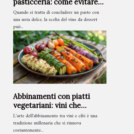
pasticceria: come evitare
errori negli abbinamenti
Quando si tratta di concludere un pasto con
una nota dolce, la scelta del vino da dessert
può...
Abbinamenti con piatti
vegetariani: vini che
esaltano le verdure
L'arte dell'abbinamento tra vini e cibi è una
tradizione millenaria che si rinnova
costantemente...