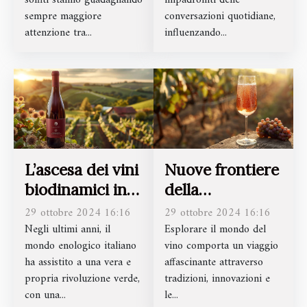
solfiti stanno guadagnando
impadroniti delle
sempre maggiore
conversazioni quotidiane,
attenzione tra...
influenzando...
L’ascesa dei vini
Nuove frontiere
biodinamici in
della
Italia: miti e
vinificazione a
29 ottobre 2024 16:16
29 ottobre 2024 16:16
realtà
bassa
Negli ultimi anni, il
Esplorare il mondo del
mondo enologico italiano
vino comporta un viaggio
gradazione
ha assistito a una vera e
affascinante attraverso
alcolica
propria rivoluzione verde,
tradizioni, innovazioni e
con una...
le...